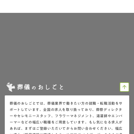
arrow_upward
葬儀のおしごとでは、葬儀業界で働きたい方の就職・転職活動をサ
ポートしています。全国の求人を取り扱っており、葬祭ディレクタ
ーやセレモニースタッフ、フラワーマネジメント、湯灌師やエンバ
ーマーなどの幅広い職種をご用意しています。もし気になる求人が
あれば、まずはご登録いただいてからお問い合わせください。幅広