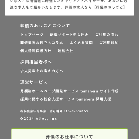
い求人／採用情報に精通したキャリアアドバイザーが、あなたに最
適な求人をご紹介いたします。葬儀の求人なら【葬儀のおしごと】
葬儀のおしごとについて
トップページ
転職サポート申し込み
ご利用の流れ
葬儀業界お役立ちコラム
よくある質問
ご利用規約
個人情報保護方針
運営会社
採用担当者様へ
求人掲載をお考えの方へ
運営サービス
月額制ホームページ開発サービス temaheru サイト作成
採用に関する総合支援サービス temaheru 採用支援
有料職業紹介事業 許可番号：13-ユ-306160
©2024 Alley, Inc
葬儀のお仕事について